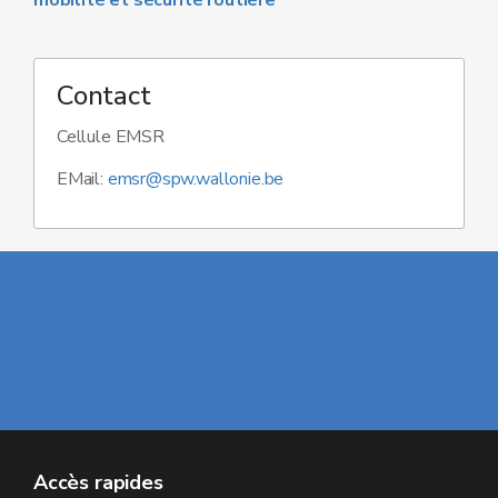
mobilité et sécurité routière
"
Contact
Cellule EMSR
EMail:
emsr@spw.wallonie.be
Accès rapides