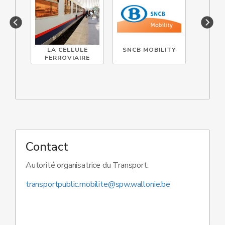
LA CELLULE
SNCB MOBILITY
IN
FERROVIAIRE
Contact
Autorité organisatrice du Transport:
transportpublic.mobilite@spw.wallonie.be