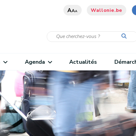
A
Wallonie.be
A
A
s
Agenda
Actualités
Démarc