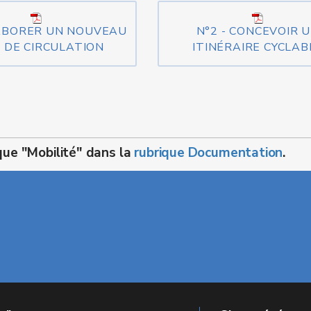
LABORER UN NOUVEAU
N°2 - CONCEVOIR 
 DE CIRCULATION
ITINÉRAIRE CYCLAB
que "Mobilité" dans la
rubrique Documentation
.