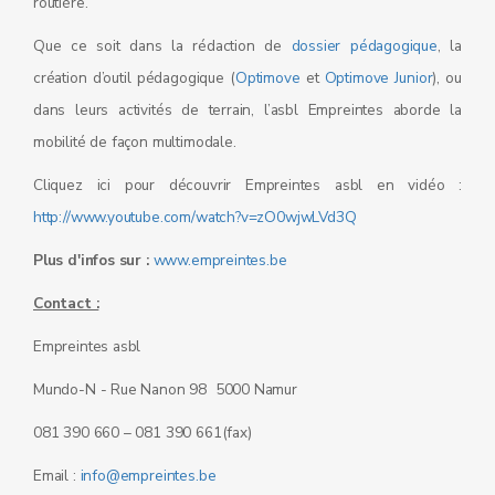
routière.
Que ce soit dans la rédaction de
dossier pédagogique
, la
création d’outil pédagogique (
Optimove
et
Optimove Junior
), ou
dans leurs activités de terrain, l’asbl Empreintes aborde la
mobilité de façon multimodale.
Cliquez ici pour découvrir Empreintes asbl en vidéo :
http://www.youtube.com/watch?v=zO0wjwLVd3Q
Plus d'infos sur :
www.empreintes.be
Contact :
Empreintes asbl
Mundo-N - Rue Nanon 98 5000 Namur
081 390 660 – 081 390 661(fax)
Email :
info@empreintes.be