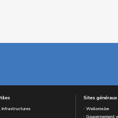
tiles
Sites généraux
l Infrastructures
Wallonie.be
L
Gouvernement w