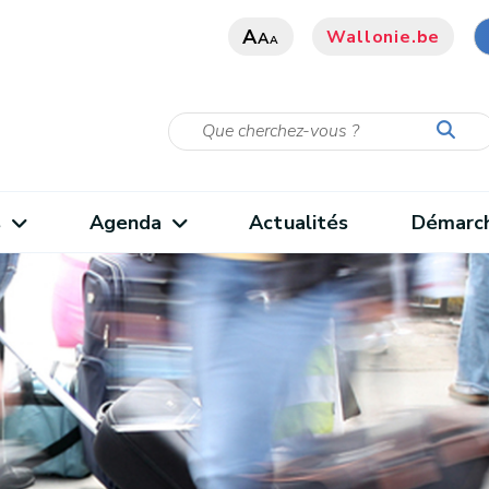
A
Wallonie.be
A
A
s
Agenda
Actualités
Démarc