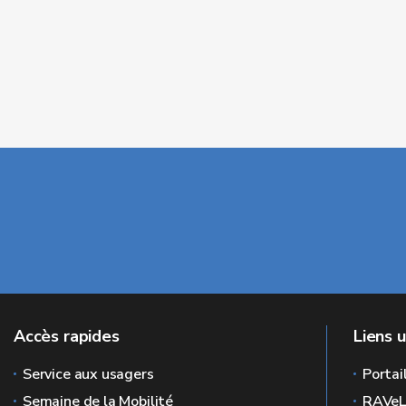
Accès rapides
Liens u
Service aux usagers
Portai
Semaine de la Mobilité
RAVe