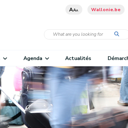
A
Wallonie.be
A
A
s
Agenda
Actualités
Démarc