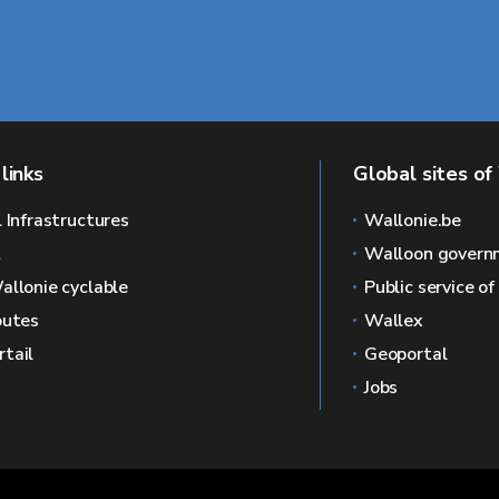
links
Global sites of
l Infrastructures
Wallonie.be
L
Walloon govern
allonie cyclable
Public service o
outes
Wallex
tail
Geoportal
Jobs