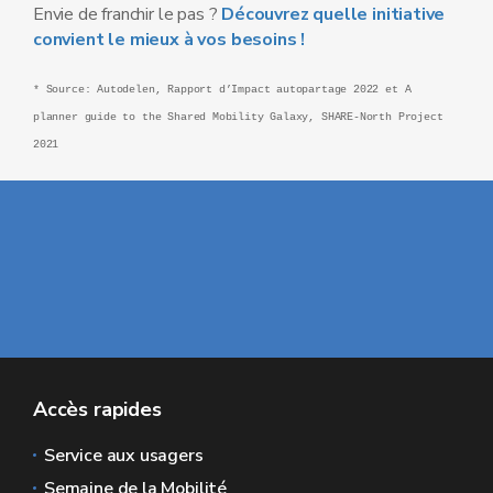
Envie de franchir le pas ?
Découvrez quelle initiative
convient le mieux à vos besoins !
* Source: Autodelen, Rapport d’Impact autopartage 2022 et A
planner guide to the Shared Mobility Galaxy, SHARE-North Project
2021
Accès rapides
Service aux usagers
Semaine de la Mobilité