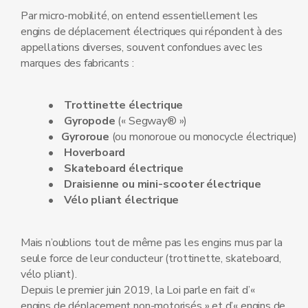
Par micro-mobilité, on entend essentiellement les
engins de déplacement électriques qui répondent à des
appellations diverses, souvent confondues avec les
marques des fabricants :
• Trottinette électrique
• Gyropode
(« Segway® »)
• Gyroroue
(ou monoroue ou monocycle électrique)
• Hoverboard
• Skateboard électrique
• Draisienne ou mini-scooter électrique
• Vélo pliant électrique
Mais n’oublions tout de même pas les engins mus par la
seule force de leur conducteur (trottinette, skateboard,
vélo pliant).
Depuis le premier juin 2019, la Loi parle en fait d’«
engins de déplacement non-motorisés » et d’« engins de