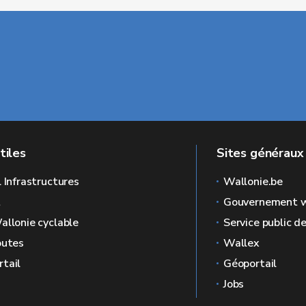
tiles
Sites généraux
l Infrastructures
Wallonie.be
L
Gouvernement w
allonie cyclable
Service public d
outes
Wallex
tail
Géoportail
Jobs