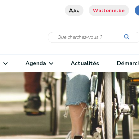
A
Wallonie.be
A
A
s
Agenda
Actualités
Démarc