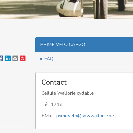
PRIME VÉLO CARGO
FAQ
Contact
Cellule Wallonie cyclable
Tél. 1718
EMail :
prime.velo@spw.wallonie.be