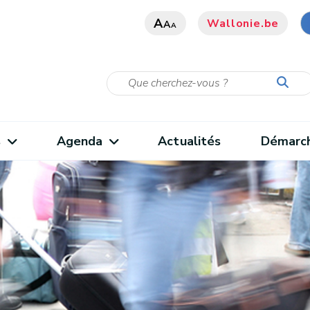
A
Wallonie.be
A
A
s
Agenda
Actualités
Démarc