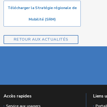
Télécharger la Stratégie régionale de
Mobilité (SRM)
RETOUR AUX ACTUALITÉS
Accès rapides
Liens u
Service aux usagers
Portai