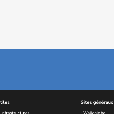
tiles
Sites généraux
l Infrastructures
Wallonie.be