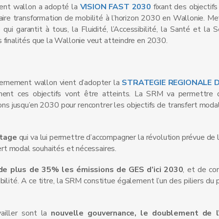
ent wallon a adopté la
VISION FAST 2030
fixant des objectifs
aire transformation de mobilité à l’horizon 2030 en Wallonie. Me
ui garantit à tous, la Fluidité, l’Accessibilité, la Santé et la S
 finalités que la Wallonie veut atteindre en 2030.
ernement wallon vient d’adopter la
STRATEGIE REGIONALE D
ent ces objectifs vont être atteints. La SRM va permettre d’
ions jusqu’en 2030 pour rencontrer les objectifs de transfert mod
otage
qui va lui permettre d’accompagner la révolution prévue de l
fert modal souhaités et nécessaires.
 de plus de 35% les émissions de GES d’ici 2030
, et de con
ilité. A ce titre, la SRM constitue également l’un des piliers du p
vailler sont la
nouvelle gouvernance, le doublement de l’