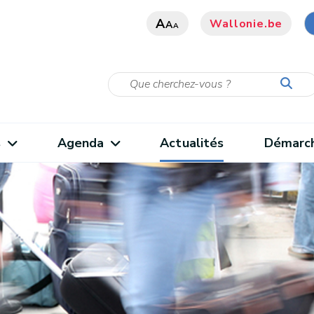
A
Wallonie.be
A
A
s
Agenda
Actualités
Démarc