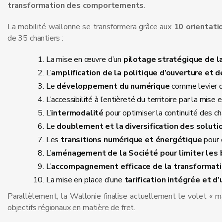
transformation des comportements
.
La mobilité wallonne se transformera grâce aux
10 orientati
de 35 chantiers :
La mise en œuvre d’un
pilotage stratégique de la
L’
amplification de la politique d’ouverture et 
Le
développement du numérique
comme levier d
L’accessibilité à l’entièreté du territoire par la mise
L’
intermodalité
pour optimiser la continuité des 
Le
doublement et la diversification des soluti
Les
transitions numérique et énergétique
pour o
L’
aménagement de la Société
pour limiter les
L’
accompagnement
efficace de la transforma
La mise en place d’une
tarification intégrée et d
Parallèlement, la Wallonie finalise actuellement le volet « m
objectifs régionaux en matière de fret.