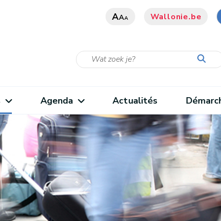
A
Wallonie.be
A
A
s
Agenda
Actualités
Démarc