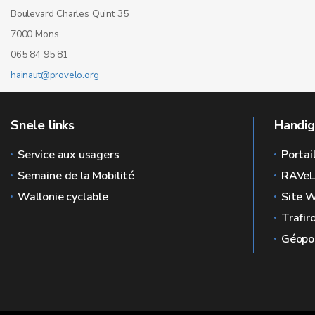
Boulevard Charles Quint 35
7000 Mons
065 84 95 81
hainaut@provelo.org
Snele links
Handig
Service aux usagers
Portai
Semaine de la Mobilité
RAVe
Wallonie cyclable
Site W
Trafir
Géopor