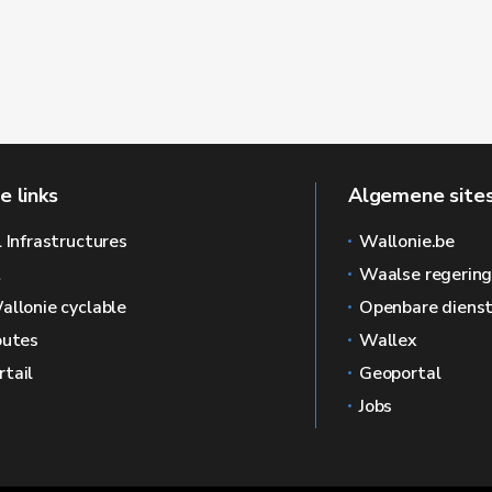
e links
Algemene sites
l Infrastructures
Wallonie.be
L
Waalse regerin
allonie cyclable
Openbare dienst
outes
Wallex
tail
Geoportal
Jobs