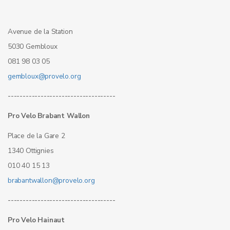
Avenue de la Station
5030 Gembloux
081 98 03 05
gembloux@provelo.org
------------------------------------
Pro Velo Brabant Wallon
Place de la Gare 2
1340 Ottignies
010 40 15 13
brabantwallon@provelo.org
------------------------------------
Pro Velo Hainaut