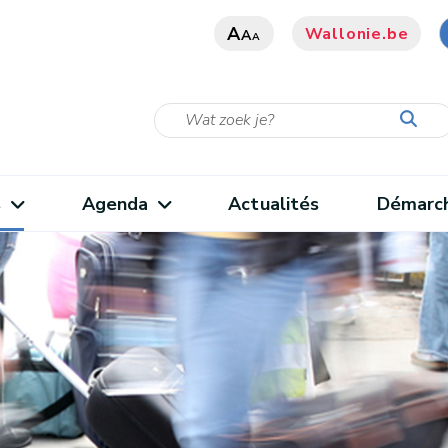
A
Wallonie.be
A
A
s
Agenda
Actualités
Démarc