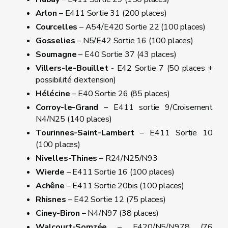
Arlon
– E411 Sortie 31 (200 places)
Courcelles
– A54/E420 Sortie 22 (100 places)
Gosselies
– N5/E42 Sortie 16 (100 places)
Soumagne
– E40 Sortie 37 (43 places)
Villers-le-Bouillet
- E42 Sortie 7 (50 places +
possibilité d’extension)
Hélécine
– E40 Sortie 26 (85 places)
Corroy-le-Grand
– E411 sortie 9/Croisement
N4/N25 (140 places)
Tourinnes-Saint-Lambert
– E411 Sortie 10
(100 places)
Nivelles-Thines
– R24/N25/N93
Wierde
– E411 Sortie 16 (100 places)
Achêne
– E411 Sortie 20bis (100 places)
Rhisnes
– E42 Sortie 12 (75 places)
Ciney-Biron
– N4/N97 (38 places)
Walcourt-Somzée
– E420/N5/N978 (76