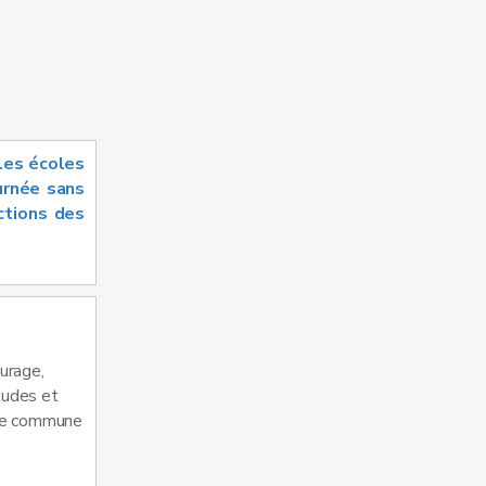
 les écoles
urnée sans
ctions des
turage,
tudes et
 une commune