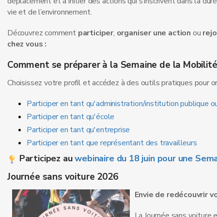
déplacement et à initier des actions qui s’inscrivent dans la dur
vie et de l’environnement.
Découvrez comment
participer
,
organiser une action
ou
rejo
chez vous :
Comment se préparer à la Semaine de la Mobilité
Choisissez votre profil et accédez à des outils pratiques pour or
Participer en tant qu'administration/institution publique o
Participer en tant qu'école
Participer en tant qu'entreprise
Participer en tant que représentant des travailleurs
Participez au
webinaire du 18 juin pour une Sema
Journée sans voiture 2026
Envie de redécouvrir 
La Journée sans voiture 