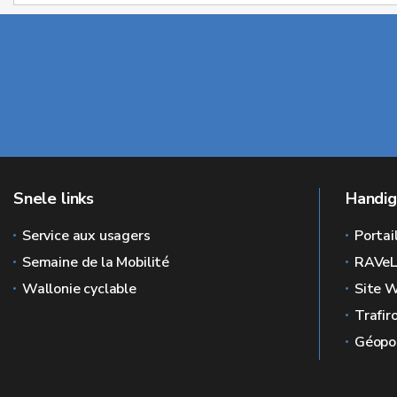
Snele links
Handig
Service aux usagers
Portai
Semaine de la Mobilité
RAVe
Wallonie cyclable
Site W
Trafir
Géopor