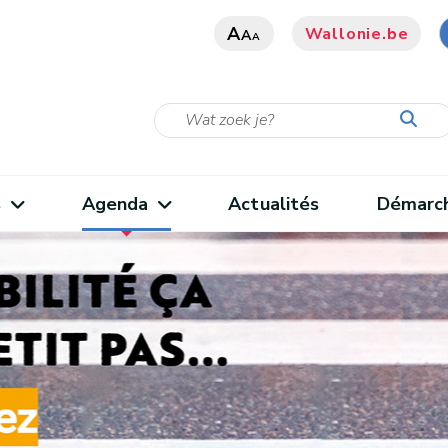
A
Wallonie.be
A
A
s
Agenda
Actualités
Démarc