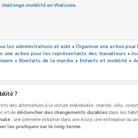
u challenge mobilité en Wallonie.
ur les administrations et asbl
•
Organiser une action pour
r une action pour les représentants des travailleurs
•
Jo
inaire
•
Bienfaits de la marche
•
Enfants et mobilité
•
A
ilité ?
s des alternatives à la voiture individuelle : marche, vélo, covoi
r, et de
déclencher des changements durables
dans les habi
huile
: une première initiative dans une école, une entreprise ou
uer les pratiques sur le long terme.