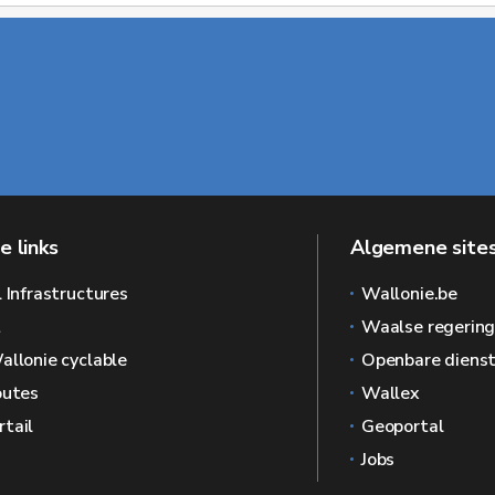
e links
Algemene sites
l Infrastructures
Wallonie.be
L
Waalse regerin
allonie cyclable
Openbare dienst
outes
Wallex
tail
Geoportal
Jobs