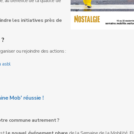
ée, au bénéfice de la qualité de
indre les initiatives
près de
 ?
ganiser ou rejoindre des actions :
u asbl
ine Mob' réussie !
votre commune autrement ?
est
le nouvel événement phare
de la Semaine de la Mobilité. El