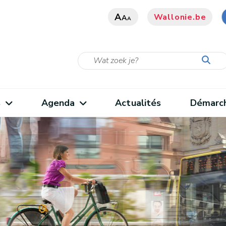
A
Wallonie.be
A
A
s
Agenda
Actualités
Démarc