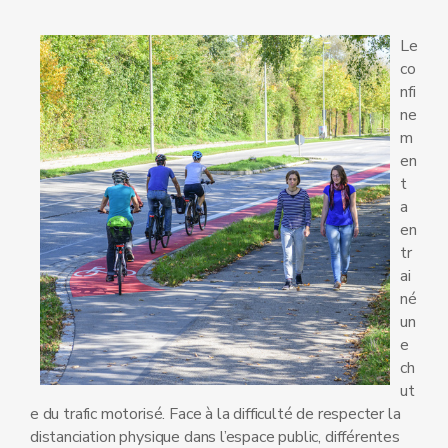
Le
co
nfi
ne
m
en
t
a
en
tr
ai
né
un
e
ch
ut
e du trafic motorisé. Face à la difficulté de respecter la
distanciation physique dans l’espace public, différentes