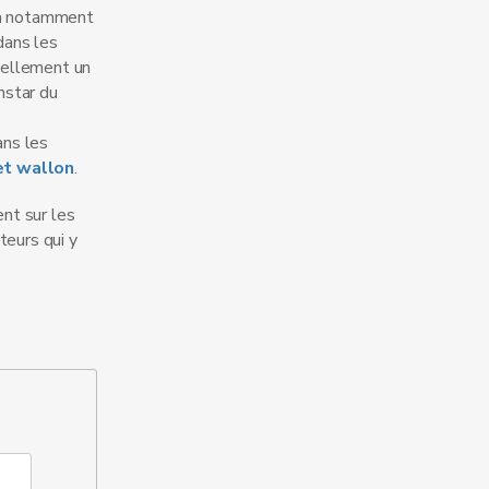
 a notamment
dans les
uellement un
instar du
ans les
et wallon
.
nt sur les
teurs qui y