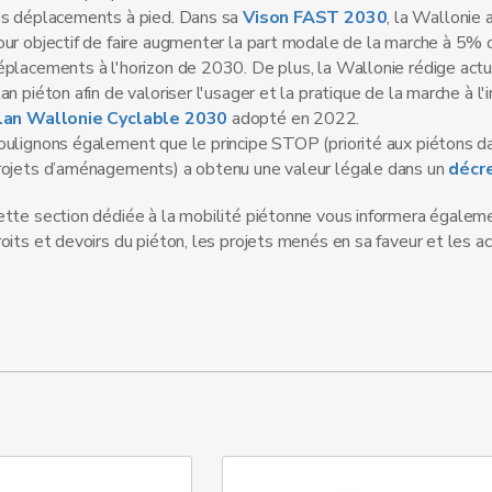
es déplacements à pied. Dans sa
Vison FAST 2030
, la Wallonie
our objectif de faire augmenter la part modale de la marche à 5% 
éplacements à l'horizon de 2030. De plus, la Wallonie rédige act
an piéton afin de valoriser l'usager et la pratique de la marche à l'
lan Wallonie Cyclable 2030
adopté en 2022.
oulignons également que le principe STOP (priorité aux piétons d
rojets d’aménagements) a obtenu une valeur légale dans un
décr
ette section dédiée à la mobilité piétonne vous informera égaleme
roits et devoirs du piéton, les projets menés en sa faveur et les ac