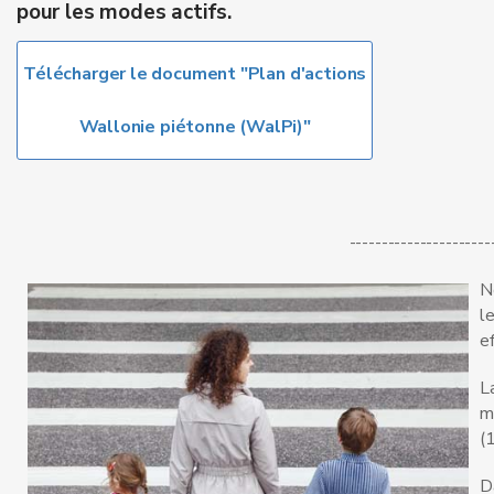
pour les modes actifs.
Télécharger le document "Plan d'actions
Wallonie piétonne (WalPi)"
----------------------
N
l
e
L
m
(
D