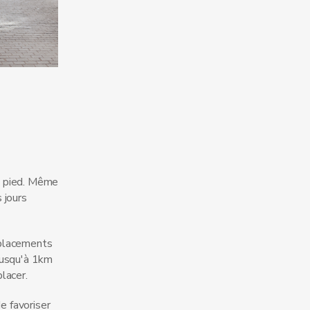
 pied. Même
 jours
éplacements
 jusqu'à 1km
lacer.
e favoriser