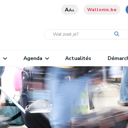
A
Wallonie.be
A
A
s
Agenda
Actualités
Démarc