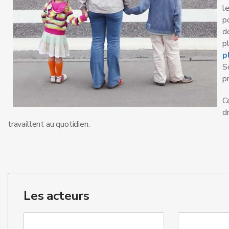
l
p
d
pl
p
S
p
C
d
travaillent au quotidien.
Les acteurs