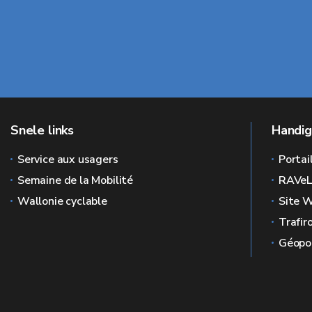
Snele links
Handig
Service aux usagers
Portai
Semaine de la Mobilité
RAVe
Wallonie cyclable
Site W
Trafir
Géopor