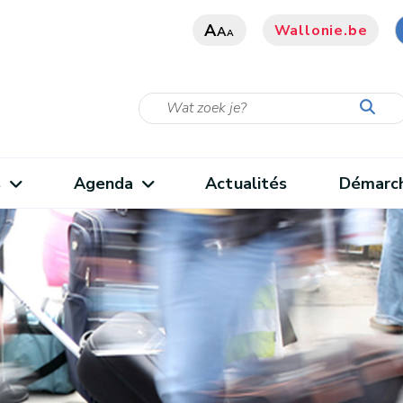
A
Wallonie.be
A
A
s
Agenda
Actualités
Démarc