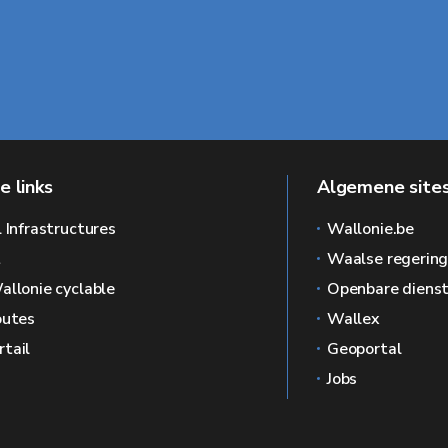
e links
Algemene sites
l Infrastructures
Wallonie.be
L
Waalse regerin
allonie cyclable
Openbare dienst
outes
Wallex
tail
Geoportal
Jobs