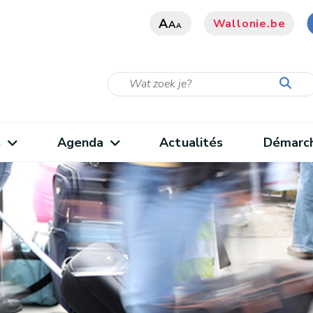
A
Wallonie.be
A
A
s
Agenda
Actualités
Démarc