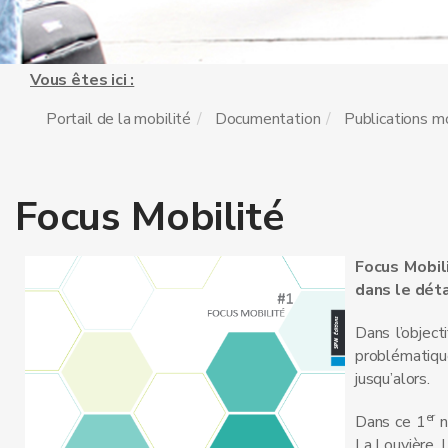
Vous êtes ici :
Portail de la mobilité
Documentation
Publications mo
Focus Mobilité
Focus Mobil
dans le déta
Dans l’object
problématiqu
jusqu’alors.
er
Dans ce 1
n
La Louvière, 