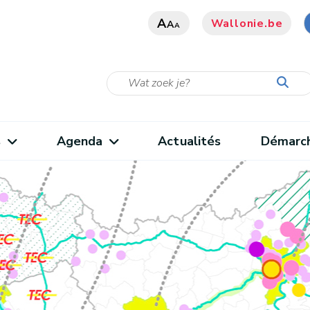
A
Wallonie.be
A
A
s
Agenda
Actualités
Démarc