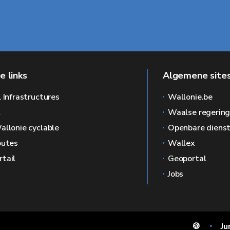
e links
Algemene sites
l Infrastructures
Wallonie.be
L
Waalse regerin
allonie cyclable
Openbare dienst
outes
Wallex
tail
Geoportal
Jobs
🍪
Ju