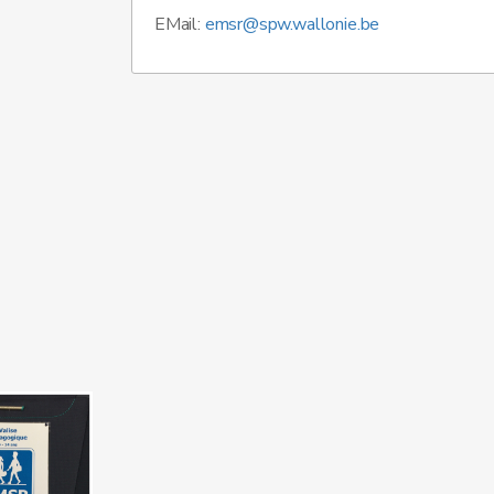
EMail:
emsr@spw.wallonie.be