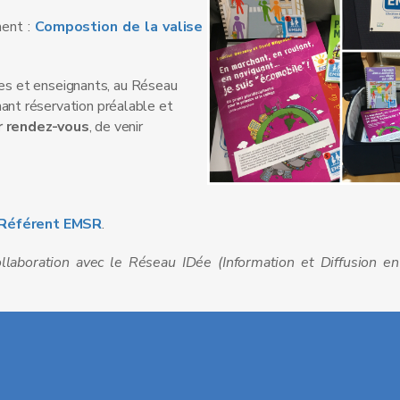
ment :
Compostion de la valise
les et enseignants, au Réseau
nt réservation préalable et
r rendez-vous
, de venir
Référent EMSR
.
laboration avec le Réseau IDée (Information et Diffusion en