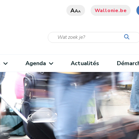
A
Wallonie.be
A
A
s
Agenda
Actualités
Démarc