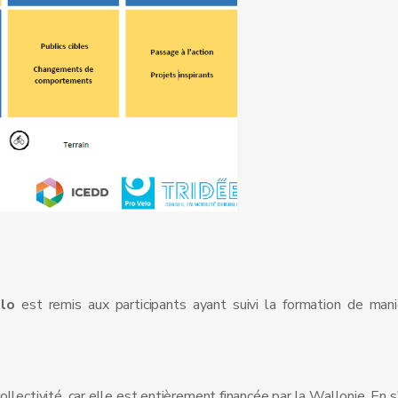
lo
est remis aux participants ayant suivi la formation de mani
llectivité, car elle est entièrement financée par la Wallonie. En s'