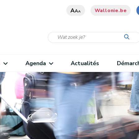
A
Wallonie.be
A
A
s
Agenda
Actualités
Démarc