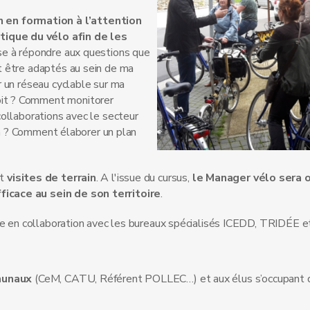
en formation à l’attention
ique du vélo afin de les
se à répondre aux questions que
t être adaptés au sein de ma
 un réseau cyclable sur ma
it ? Comment monitorer
ollaborations avec le secteur
ion ? Comment élaborer un plan
et
visites de terrain
. A l'issue du cursus,
le Manager vélo sera o
icace au sein de son territoire
.
ée en collaboration avec les bureaux spécialisés ICEDD, TRIDÉE e
munaux
(CeM, CATU, Référent POLLEC…) et aux élus s’occupant 