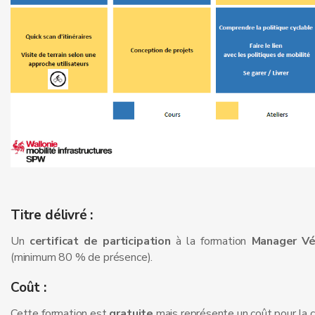
Titre délivré :
Un
certificat de participation
à la formation
Manager Vé
(minimum 80 % de présence).
Coût :
Cette formation est
gratuite
mais représente un coût pour la co