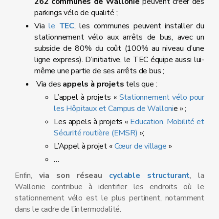
262 communes de Wallonie
peuvent créer des
parkings vélo de qualité ;
Via
le
TEC
, les communes peuvent installer du
stationnement vélo aux arrêts de bus, avec un
subside de 80% du coût (100% au niveau d’une
ligne express). D’initiative, le TEC équipe aussi lui-
même une partie de ses arrêts de bus ;
Via des
appels à projets
tels que :
L’appel à projets «
Stationnement vélo pour
les Hôpitaux et Campus de Walloni
e » ;
Les appels à projets «
Education, Mobilité et
Sécurité routière (EMSR)
»;
L’Appel à projet «
Cœur de village
»
…
Enfin,
via son réseau
cyclable structurant
, la
Wallonie contribue à identifier les endroits où le
stationnement vélo est le plus pertinent, notamment
dans le cadre de l’intermodalité.