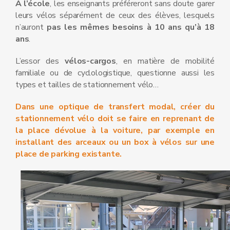
À l’école
, les enseignants préféreront sans doute garer
leurs vélos séparément de ceux des élèves, lesquels
n’auront
pas les mêmes besoins à 10 ans qu’à 18
ans
.
L’essor des
vélos-cargos
, en matière de mobilité
familiale ou de cyclologistique, questionne aussi les
types et tailles de stationnement vélo…
Dans une optique de transfert modal, créer du
stationnement vélo doit se faire en reprenant de
la place dévolue à la voiture, par exemple en
installant des arceaux ou un box à vélos sur une
place de parking existante.