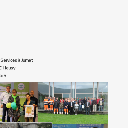
 Services à Jumet
C Heusy
to5