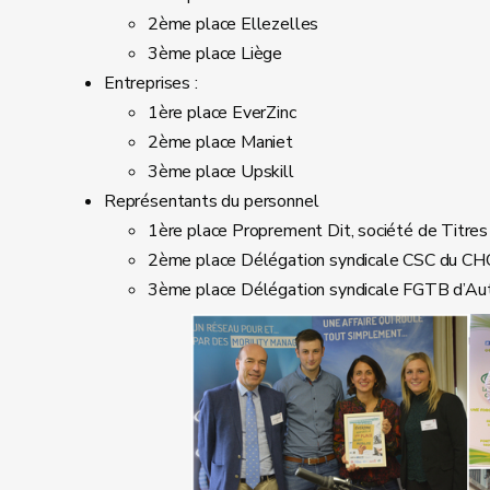
2ème place Ellezelles
3ème place Liège
Entreprises :
1ère place EverZinc
2ème place Maniet
3ème place Upskill
Représentants du personnel
1ère place Proprement Dit, société de Titres
2ème place Délégation syndicale CSC du CH
3ème place Délégation syndicale FGTB d’Au