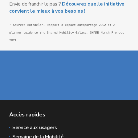
Envie de franchir le pas ?
Découvrez quelle initiative
convient le mieux à vos besoins !
* Source: Autodelen, Rapport d’Impact autopartage 2022 et A
planner guide to the Shared Mobility Galaxy, SHARE-North Project
2021
Accès rapides
Service aux usagers
Semaine de la Mobilité