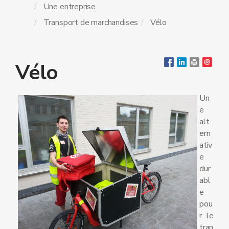
Une entreprise
Transport de marchandises
Vélo
Vélo
Un
e
alt
ern
ativ
e
dur
abl
e
pou
r le
tran