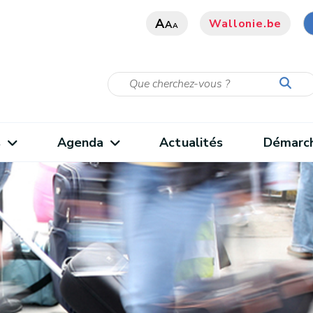
A
Wallonie.be
A
A
s
Agenda
Actualités
Démarc