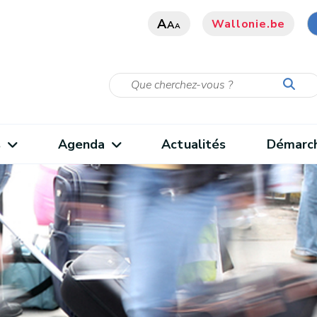
A
Wallonie.be
A
A
s
Agenda
Actualités
Démarc