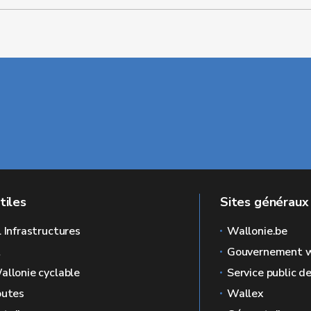
tiles
Sites généraux
l Infrastructures
Wallonie.be
L
Gouvernement w
allonie cyclable
Service public d
outes
Wallex