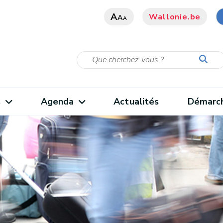
A
Wallonie.be
A
A
s
Agenda
Actualités
Démarc