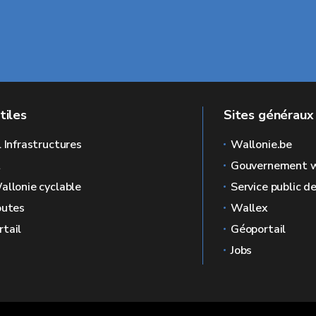
tiles
Sites généraux
l Infrastructures
Wallonie.be
L
Gouvernement w
allonie cyclable
Service public d
outes
Wallex
tail
Géoportail
Jobs