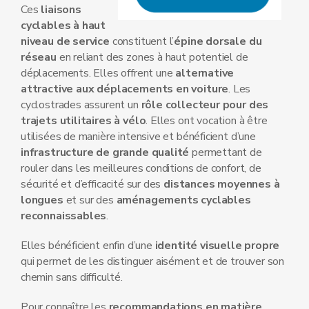
Ces
liaisons
cyclables à haut
niveau de service
constituent l’
épine dorsale du
réseau
en reliant des zones à haut potentiel de
déplacements. Elles offrent une
alternative
attractive aux déplacements en voiture
. Les
cyclostrades assurent un
rôle collecteur pour des
trajets utilitaires à vélo
. Elles ont vocation à être
utilisées de manière intensive et bénéficient d’une
infrastructure de grande qualité
permettant de
rouler dans les meilleures conditions de confort, de
sécurité et d’efficacité sur des
distances moyennes à
longues
et sur des
aménagements cyclables
reconnaissables
.
Elles bénéficient enfin d’une
identité visuelle propre
qui permet de les distinguer aisément et de trouver son
chemin sans difficulté.
Pour connaître les
recommandations en matière