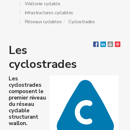
Wallonie cyclable
Infrastructures cyclables
Réseaux cyclables
Cyclostrades
Les
cyclostrades
Les
cyclostrades
composent le
premier niveau
du réseau
cyclable
structurant
wallon.