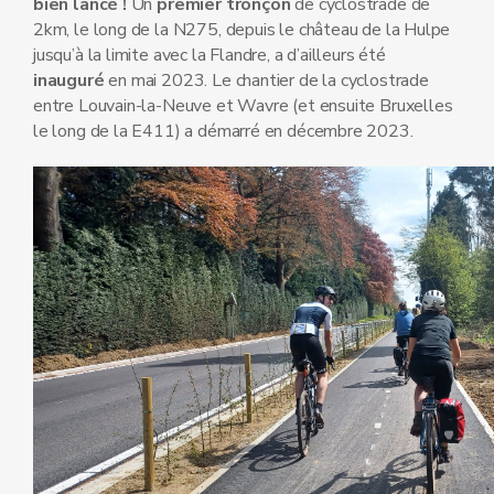
bien lancé !
Un
premier tronçon
de cyclostrade de
2km, le long de la N275, depuis le château de la Hulpe
jusqu’à la limite avec la Flandre, a d’ailleurs été
inauguré
en mai 2023. Le chantier de la cyclostrade
entre Louvain-la-Neuve et Wavre (et ensuite Bruxelles
le long de la E411) a démarré en décembre 2023.