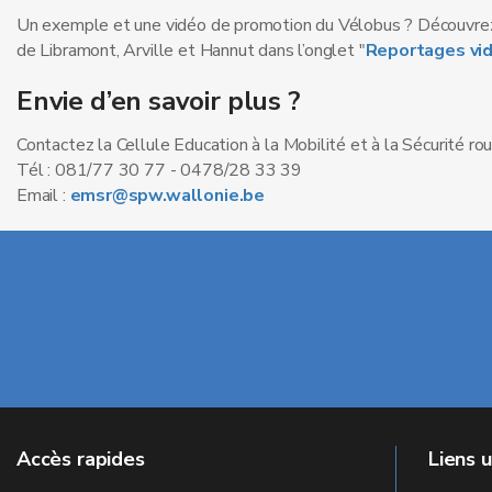
Un exemple et une vidéo de promotion du Vélobus ? Découvrez
de Libramont, Arville et Hannut dans l’onglet "
Reportages vi
Envie d’en savoir plus ?
Contactez la Cellule Education à la Mobilité et à la Sécurité rou
Tél : 081/77 30 77 - 0478/28 33 39
Email :
emsr@spw.wallonie.be
Accès rapides
Liens u