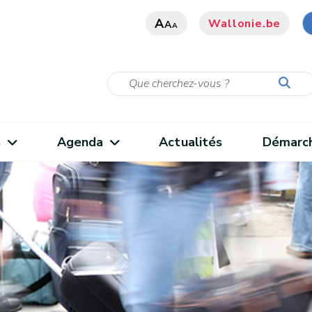
A
Wallonie.be
A
A
s
Agenda
Actualités
Démarc