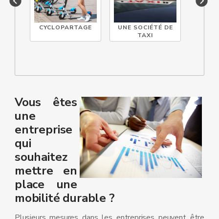
CYCLOPARTAGE
UNE SOCIÉTÉ DE
UNE 
TAXI
CO
Vous êtes
une
entreprise
qui
souhaitez
mettre en
place une
mobilité durable ?
Plusieurs mesures dans les entreprises peuvent être