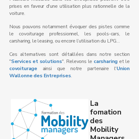
prises en faveur d'une utilisation plus rationnelle de la
voiture.
Nous pouvons notamment évoquer des pistes comme
le covoiturage professionnel, les pools-cars, le
carsharing, le leasing, ou encore l’utilisation du LPG…
Ces alternatives sont détaillées dans notre section
"
Services et solutions
". Relevons le
carsharing
et le
covoiturage
ainsi que notre partenaire l'
Union
Wallonne des Entreprises
.
La
fomation
des
Mobility
Managers