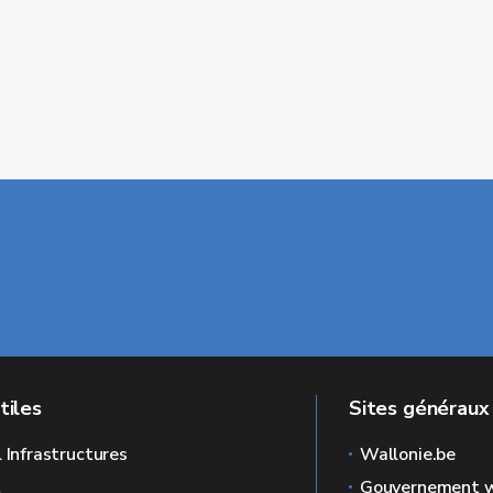
tiles
Sites généraux
l Infrastructures
Wallonie.be
L
Gouvernement w