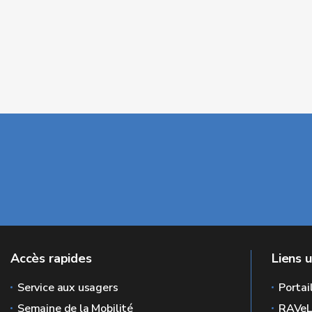
Accès rapides
Liens u
Service aux usagers
Portai
Semaine de la Mobilité
RAVe