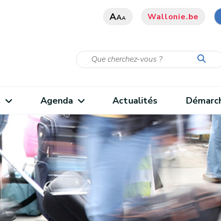
A
Wallonie.be
A
A
s
Agenda
Actualités
Démarc