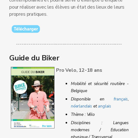
contemporaines et pourra servir d'exemple d'enquête
pour réaliser avec les élèves un état des lieux de leurs
propres pratiques.
-----------------------------------------------------------
Guide du Biker
Pro Velo, 12-18 ans
Mobilité et sécurité routière -
Belgique
Disponible en
français
,
néerlandais
et
anglais
Thème : Vélo
Disciplines : Langues
modernes / Education
physique / Transversal