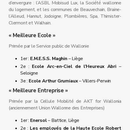
d’envergure : l’ASBL Mobisud Lux, la Société wallonne
du logement, et les communes de Beauvechain, Braine-
l’Alleud, Hannut, Jodoigne, Plombières, Spa, Thimister-
Clermont et Walhain.
« Meilleure Ecole »
Primée par le Service public de Wallonie
1er :
E.M.E.S.S. Maghin
– Liège
2e :
Ecole Arc-en-Ciel de l’Heureux Abri
–
Seloigne
3e :
Ecole Arthur Grumiaux
– Villers-Perwin
« Meilleure Entreprise »
Primée par la Cellule Mobilité de AKT for Wallonia
(anciennement Union Wallonne des Entreprises)
1er :
Enersol
– Battice, Liège
2e :
Les employés de la Haute Ecole Robert