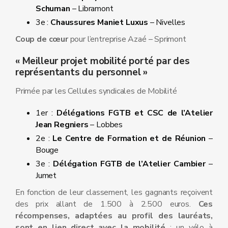
Schuman
– Libramont
3e :
Chaussures Maniet Luxus
– Nivelles
Coup de cœur
pour l’entreprise Azaé – Sprimont
« Meilleur projet mobilité porté par des
représentants du personnel »
Primée par les Cellules syndicales de Mobilité
1er :
Délégations FGTB et CSC de l’Atelier
Jean Regniers
– Lobbes
2e :
Le Centre de Formation et de Réunion
–
Bouge
3e :
Délégation FGTB de l’Atelier Cambier
–
Jumet
En fonction de leur classement, les gagnants reçoivent
des prix allant de 1.500 à 2.500 euros.
Ces
récompenses, adaptées au profil des lauréats,
sont en lien direct avec la mobilité
: un vélo à