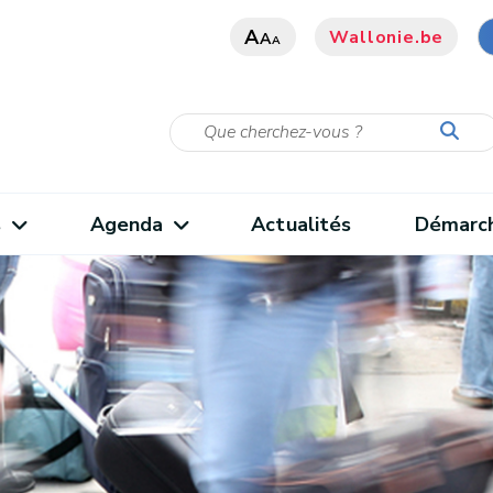
A
Wallonie.be
A
A
s
Agenda
Actualités
Démarc