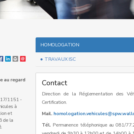
HOMOLOGATION
TRAVAUX ISC
pe au regard
Contact
Direction de la Réglementation des Véh
2017/1151 -
Certification.
icules à
tion et
Mail.
homologation.vehicules@spw.wall
8 de la
Tél.
Permanence téléphonique au 081/77.2
.
vendredi de 9h30 à 12h00 et de 14h00 à 