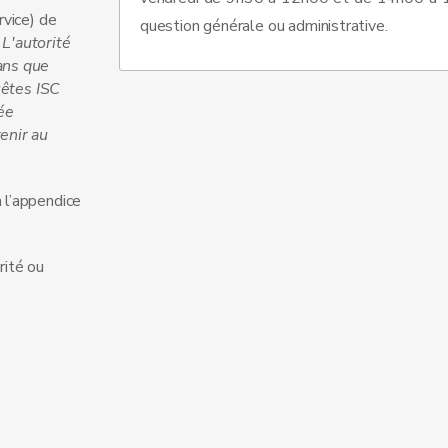
rvice) de
question générale ou administrative.
:
L'autorité
ans que
uêtes ISC
ée
enir au
 l’appendice
rité ou