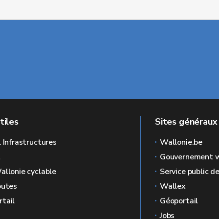
tiles
Sites généraux
l Infrastructures
Wallonie.be
L
Gouvernement w
allonie cyclable
Service public d
outes
Wallex
tail
Géoportail
Jobs