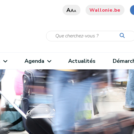
A
Wallonie.be
A
A
s
Agenda
Actualités
Démarc