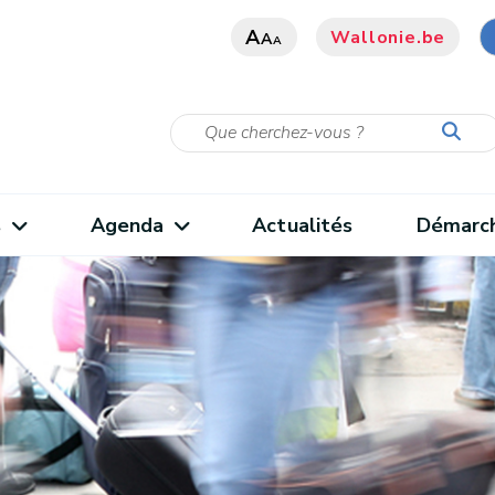
A
Wallonie.be
A
A
s
Agenda
Actualités
Démarc