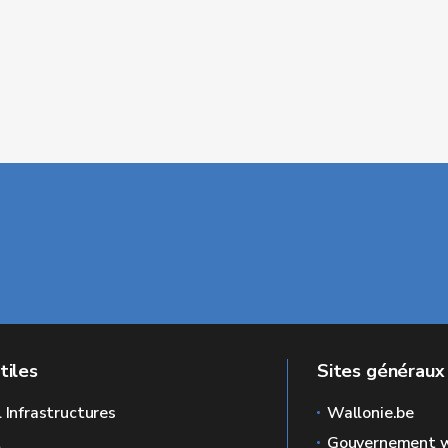
tiles
Sites généraux
l Infrastructures
Wallonie.be
L
Gouvernement w