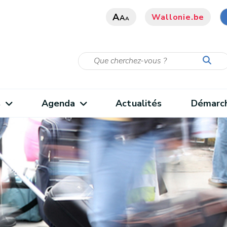
A
Wallonie.be
A
A
s
Agenda
Actualités
Démarc