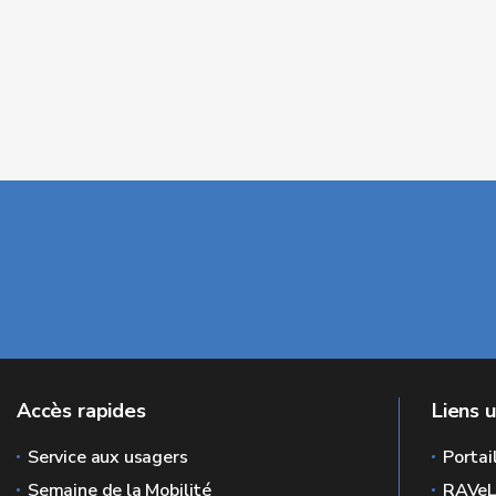
Accès rapides
Liens u
Service aux usagers
Portai
Semaine de la Mobilité
RAVe